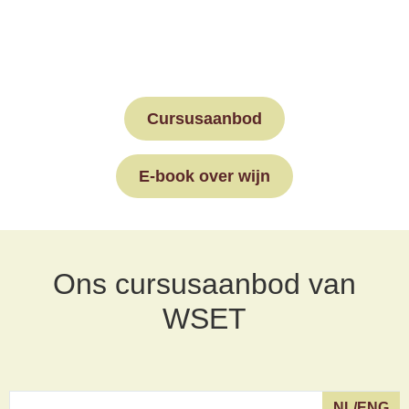
weten? Klik hieronder voor een overzicht
van alle cursussen.
Cursusaanbod
E-book over wijn
Ons cursusaanbod van
WSET
NL/ENG